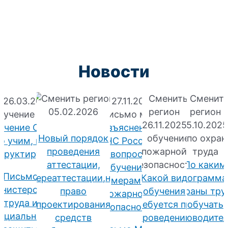
Новости
26.03.2026
27.11.2025
05.02.2026
26.11.2025
15.10.202
учение СИЗ:
Разъяснения
Новый порядок
о учим, кого
МЧС России
проведения
труктируем?
по вопросам
аттестации,
По каким
обучения
Письмо
переаттестации,на
Какой вид
программ
мерам
нистерства
право
обучения
охраны тру
пожарной
труда и
проектирования
требуется при
обучать
безопасности
оциальной
средств
проведении
руководите