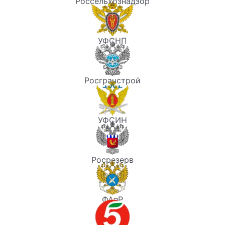
Россельхознадзор
УФСНП
Росгранстрой
УФСИН
Росрезерв
ФАпР