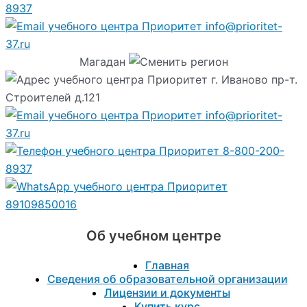
8937
info@prioritet-
37.ru
Магадан
г. Иваново пр-т.
Строителей д.121
info@prioritet-
37.ru
8-800-200-
8937
89109850016
Об учебном центре
Главная
Сведения об образовательной организации
Лицензии и документы
Купить курс