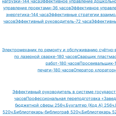
нагрузки-144 часа
Эффективное управление дошкольно
управление проектами-36 часов
Эффективное управле
энергетика-144 часа
Эффективные стратегии взаимо
часов
Эффективный руководитель-72 часа
Эффективны
Электромеханик по ремонту и обслуживанию счётно‑
по лазерной сварке-180 часов
Сварщик пластмас
работ-180 часов
Просеивальщик-1
печати-180 часов
Оператор хлораторн
Эффективный руководитель в системе государст
часов
Профессиональная переподготовка «Завед
бюджетной сферы 256ч.
Бухгалтер (Код А) 256ч.
520ч.
Библиотекарь-библиограф 520ч.
Библиотекарь 5