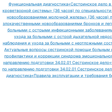
Функциональная диагностика
«Сестринское дело в
кроветворной системы» (36 часов) по специальности 
новообразованиями молочной железы» (36 часов) п
злокачественными новообразованиями бронхов и легк
больными с острыми инфекционными заболеваниями
ухода за больными с острой дыхательной недос
наблюдения и ухода за больными с неотложными сост
Актуальные вопросы сестринской помощи больным с
профилактики и коррекции синдрома эмоционального
направлению подготовки 34.02.01 Сестринское дело
«
по направлению подготовки 34.02.01 Сестринское де
диагностика
«Правила эксплуатации и требования б