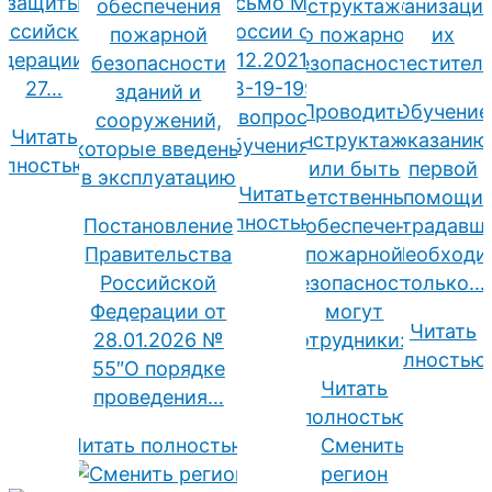
защиты
Письмо МЧС
обеспечения
инструктажей
организации
оссийской
России от
пожарной
по пожарной
их
дерации от
22.12.2021 №
безопасности
безопасности
заместител
27…
ИВ-19-1999
зданий и
Проводить
1️⃣ Обучение
по вопросам
сооружений,
Читать
инструктажи
оказанию
обучения…
которые введены
олностью
или быть
первой
в эксплуатацию
Читать
ответственными
помощи
полностью
Постановление
за обеспечение
пострадавш
Правительства
пожарной
☝️ Необход
Российской
безопасности
только…
Федерации от
могут
Читать
28.01.2026 №
сотрудники:…
полностью
55″О порядке
Читать
проведения…
полностью
Читать полностью